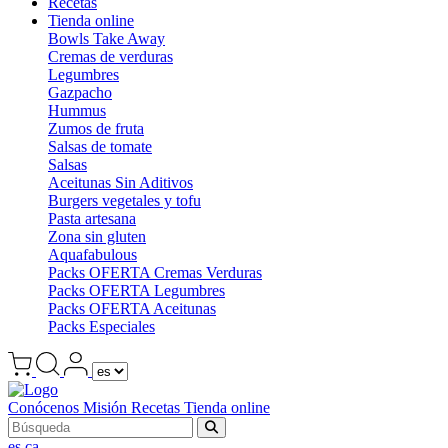
Recetas
Tienda online
Bowls Take Away
Cremas de verduras
Legumbres
Gazpacho
Hummus
Zumos de fruta
Salsas de tomate
Salsas
Aceitunas Sin Aditivos
Burgers vegetales y tofu
Pasta artesana
Zona sin gluten
Aquafabulous
Packs OFERTA Cremas Verduras
Packs OFERTA Legumbres
Packs OFERTA Aceitunas
Packs Especiales
Conócenos
Misión
Recetas
Tienda online
es
ca