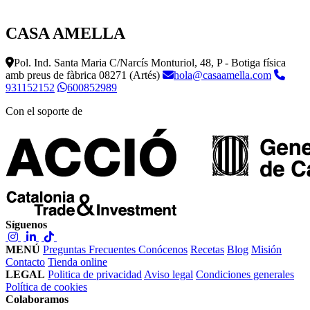
CASA AMELLA
Pol. Ind. Santa Maria C/Narcís Monturiol, 48, P - Botiga física
amb preus de fàbrica
08271 (Artés)
hola@casaamella.com
931152152
600852989
Con el soporte de
Síguenos
MENÚ
Preguntas Frecuentes
Conócenos
Recetas
Blog
Misión
Contacto
Tienda online
LEGAL
Politica de privacidad
Aviso legal
Condiciones generales
Política de cookies
Colaboramos