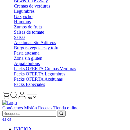
Bowls Take Away
Cremas de verduras
Legumbres
Gazpacho
Hummus
Zumos de fruta
Salsas de tomate
Salsas
Aceitunas Sin Aditivos
Burgers vegetales y tofu
Pasta artesana
Zona sin gluten
Aquafabulous
Packs OFERTA Cremas Verduras
Packs OFERTA Legumbres
Packs OFERTA Aceitunas
Packs Especiales
Conócenos
Misión
Recetas
Tienda online
es
ca
INICIO