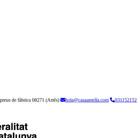
 preus de fàbrica
08271 (Artés)
hola@casaamella.com
931152152