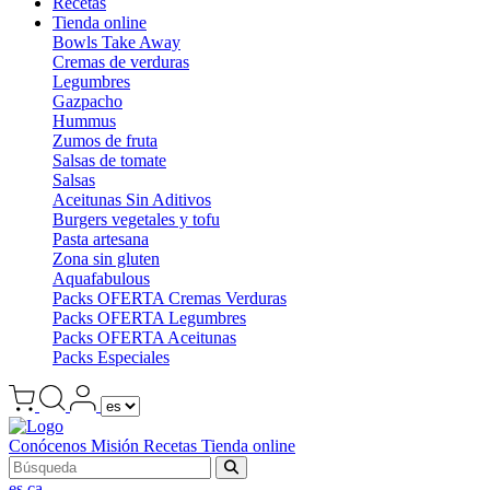
Recetas
Tienda online
Bowls Take Away
Cremas de verduras
Legumbres
Gazpacho
Hummus
Zumos de fruta
Salsas de tomate
Salsas
Aceitunas Sin Aditivos
Burgers vegetales y tofu
Pasta artesana
Zona sin gluten
Aquafabulous
Packs OFERTA Cremas Verduras
Packs OFERTA Legumbres
Packs OFERTA Aceitunas
Packs Especiales
Conócenos
Misión
Recetas
Tienda online
es
ca