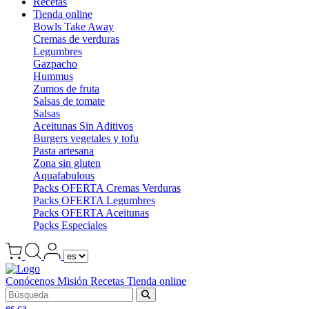
Recetas
Tienda online
Bowls Take Away
Cremas de verduras
Legumbres
Gazpacho
Hummus
Zumos de fruta
Salsas de tomate
Salsas
Aceitunas Sin Aditivos
Burgers vegetales y tofu
Pasta artesana
Zona sin gluten
Aquafabulous
Packs OFERTA Cremas Verduras
Packs OFERTA Legumbres
Packs OFERTA Aceitunas
Packs Especiales
Conócenos
Misión
Recetas
Tienda online
es
ca