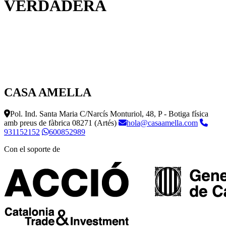
VERDADERA
CASA AMELLA
Pol. Ind. Santa Maria C/Narcís Monturiol, 48, P - Botiga física
amb preus de fàbrica
08271 (Artés)
hola@casaamella.com
931152152
600852989
Con el soporte de