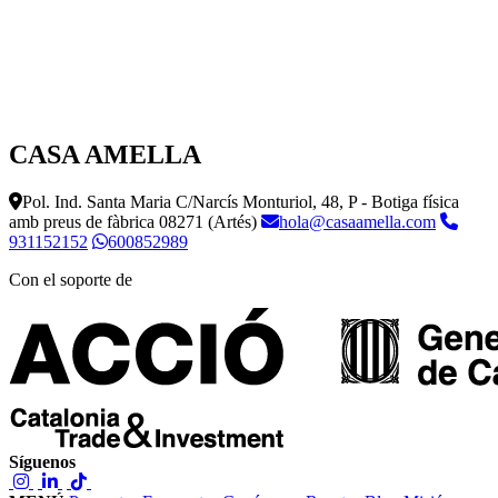
CASA AMELLA
Pol. Ind. Santa Maria C/Narcís Monturiol, 48, P - Botiga física
amb preus de fàbrica
08271 (Artés)
hola@casaamella.com
931152152
600852989
Con el soporte de
Síguenos