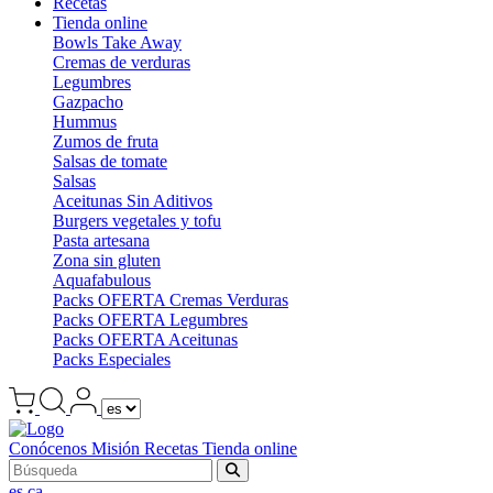
Recetas
Tienda online
Bowls Take Away
Cremas de verduras
Legumbres
Gazpacho
Hummus
Zumos de fruta
Salsas de tomate
Salsas
Aceitunas Sin Aditivos
Burgers vegetales y tofu
Pasta artesana
Zona sin gluten
Aquafabulous
Packs OFERTA Cremas Verduras
Packs OFERTA Legumbres
Packs OFERTA Aceitunas
Packs Especiales
Conócenos
Misión
Recetas
Tienda online
es
ca