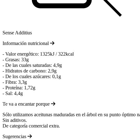
Sense Additius
Información nutricional
- Valor energético: 1325kJ / 322kcal
- Grasas: 33g
- De las cuales saturadas: 4,9g
- Hidratos de carbono: 2,9g
- De los cuales azúcares: 0,1g
- Fibra: 3,3g
- Proteína: 1,72g
- Sal: 4,4g
Te va a encantar porque
Sólo utilizamos aceitunas maduradas en el árbol en su punto óptimo nat
Sin aditivos.
De categoría comercial extra.
Sugerencias