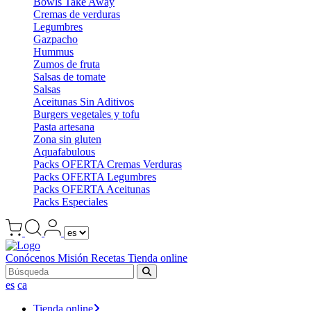
Bowls Take Away
Cremas de verduras
Legumbres
Gazpacho
Hummus
Zumos de fruta
Salsas de tomate
Salsas
Aceitunas Sin Aditivos
Burgers vegetales y tofu
Pasta artesana
Zona sin gluten
Aquafabulous
Packs OFERTA Cremas Verduras
Packs OFERTA Legumbres
Packs OFERTA Aceitunas
Packs Especiales
Conócenos
Misión
Recetas
Tienda online
es
ca
Tienda online