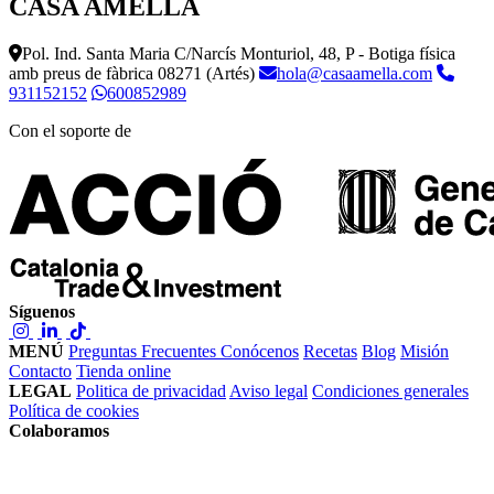
CASA AMELLA
Pol. Ind. Santa Maria C/Narcís Monturiol, 48, P - Botiga física
amb preus de fàbrica
08271 (Artés)
hola@casaamella.com
931152152
600852989
Con el soporte de
Síguenos
MENÚ
Preguntas Frecuentes
Conócenos
Recetas
Blog
Misión
Contacto
Tienda online
LEGAL
Politica de privacidad
Aviso legal
Condiciones generales
Política de cookies
Colaboramos