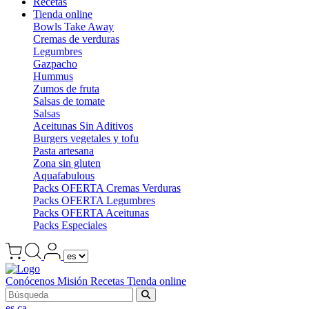
Recetas
Tienda online
Bowls Take Away
Cremas de verduras
Legumbres
Gazpacho
Hummus
Zumos de fruta
Salsas de tomate
Salsas
Aceitunas Sin Aditivos
Burgers vegetales y tofu
Pasta artesana
Zona sin gluten
Aquafabulous
Packs OFERTA Cremas Verduras
Packs OFERTA Legumbres
Packs OFERTA Aceitunas
Packs Especiales
Conócenos
Misión
Recetas
Tienda online
es
ca