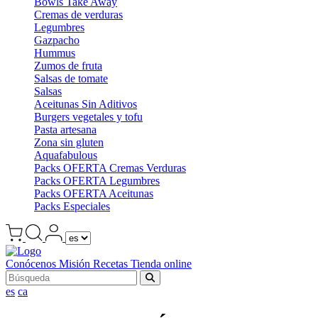
Bowls Take Away
Cremas de verduras
Legumbres
Gazpacho
Hummus
Zumos de fruta
Salsas de tomate
Salsas
Aceitunas Sin Aditivos
Burgers vegetales y tofu
Pasta artesana
Zona sin gluten
Aquafabulous
Packs OFERTA Cremas Verduras
Packs OFERTA Legumbres
Packs OFERTA Aceitunas
Packs Especiales
Conócenos
Misión
Recetas
Tienda online
es
ca