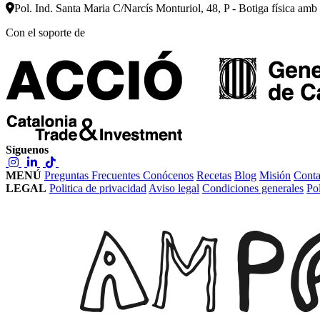
Pol. Ind. Santa Maria C/Narcís Monturiol, 48, P - Botiga física amb
Con el soporte de
Síguenos
MENÚ
Preguntas Frecuentes
Conócenos
Recetas
Blog
Misión
Conta
LEGAL
Politica de privacidad
Aviso legal
Condiciones generales
Pol