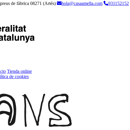
 preus de fàbrica
08271 (Artés)
hola@casaamella.com
931152152
cto
Tienda online
ítica de cookies