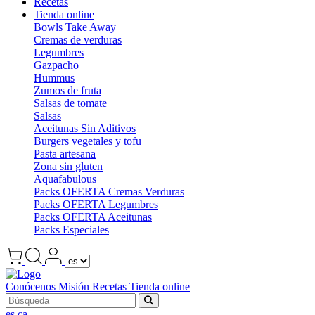
Recetas
Tienda online
Bowls Take Away
Cremas de verduras
Legumbres
Gazpacho
Hummus
Zumos de fruta
Salsas de tomate
Salsas
Aceitunas Sin Aditivos
Burgers vegetales y tofu
Pasta artesana
Zona sin gluten
Aquafabulous
Packs OFERTA Cremas Verduras
Packs OFERTA Legumbres
Packs OFERTA Aceitunas
Packs Especiales
Conócenos
Misión
Recetas
Tienda online
es
ca