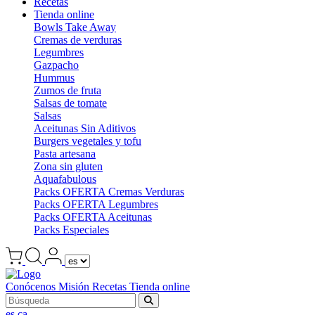
Recetas
Tienda online
Bowls Take Away
Cremas de verduras
Legumbres
Gazpacho
Hummus
Zumos de fruta
Salsas de tomate
Salsas
Aceitunas Sin Aditivos
Burgers vegetales y tofu
Pasta artesana
Zona sin gluten
Aquafabulous
Packs OFERTA Cremas Verduras
Packs OFERTA Legumbres
Packs OFERTA Aceitunas
Packs Especiales
Conócenos
Misión
Recetas
Tienda online
es
ca