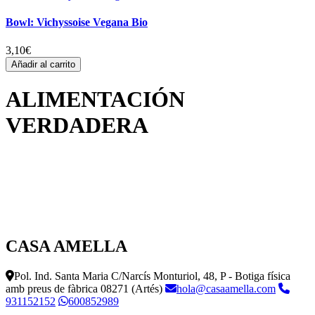
Bowl: Vichyssoise Vegana Bio
3,10
€
Añadir al carrito
ALIMENTACIÓN
VERDADERA
CASA AMELLA
Pol. Ind. Santa Maria C/Narcís Monturiol, 48, P - Botiga física
amb preus de fàbrica
08271 (Artés)
hola@casaamella.com
931152152
600852989