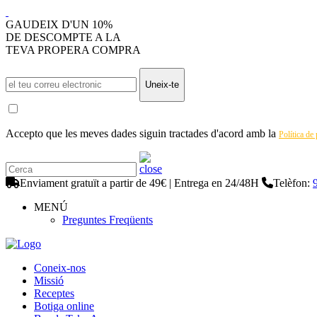
GAUDEIX D'UN 10%
DE DESCOMPTE A LA
TEVA PROPERA COMPRA
Uneix-te
Accepto que les meves dades siguin tractades d'acord amb la
Política de
Enviament gratuït a partir de 49€ | Entrega en 24/48H
Telèfon:
MENÚ
Preguntes Freqüents
Coneix-nos
Missió
Receptes
Botiga online