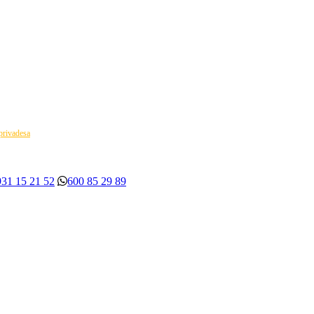
 privadesa
931 15 21 52
600 85 29 89