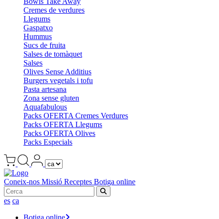
Bowls Take Away
Cremes de verdures
Llegums
Gaspatxo
Hummus
Sucs de fruita
Salses de tomàquet
Salses
Olives Sense Additius
Burgers vegetals i tofu
Pasta artesana
Zona sense gluten
Aquafabulous
Packs OFERTA Cremes Verdures
Packs OFERTA Llegums
Packs OFERTA Olives
Packs Especials
Coneix-nos
Missió
Receptes
Botiga online
es
ca
Botiga online