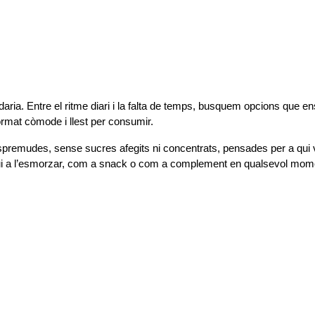
aria. Entre el ritme diari i la falta de temps, busquem opcions que ens 
format còmode i llest per consumir.
emudes, sense sucres afegits ni concentrats, pensades per a qui vo
 sigui a l’esmorzar, com a snack o com a complement en qualsevol mome