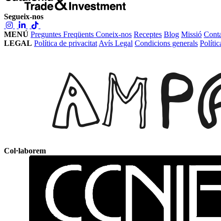
Segueix-nos
MENÚ
Preguntes Freqüents
Coneix-nos
Receptes
Blog
Missió
Conta
LEGAL
Política de privacitat
Avís Legal
Condicions generals
Políti
Col·laborem