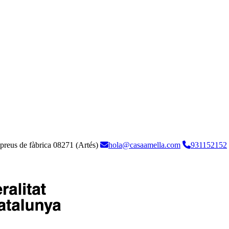
 preus de fàbrica
08271 (Artés)
hola@casaamella.com
931152152