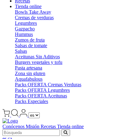
Recetas
Tienda online
Bowls Take Away
Cremas de verduras
Legumbres
Gazpacho
Hummus
Zumos de fruta
Salsas de tomate
Salsas
Aceitunas Sin Aditivos
Burgers vegetales y tofu
Pasta artesana
Zona sin gluten
Aquafabulous
Packs OFERTA Cremas Verduras
Packs OFERTA Legumbres
Packs OFERTA Aceitunas
Packs Especiales
Conócenos
Misión
Recetas
Tienda online
es
ca