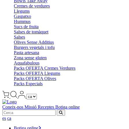
Bowls Take Away
Cremes de verdures
Llegums
Gaspatxo
Hummus
Sucs de fruita
Salses de tomàquet
Salses
Olives Sense Additius
Burgers vegetals i tofu
Pasta artesana
Zona sense gluten
Aquafabulous
Packs OFERTA Cremes Verdures
Packs OFERTA Llegums
Packs OFERTA Olives
Packs Especials
Coneix-nos
Missió
Receptes
Botiga online
es
ca
Botiga online