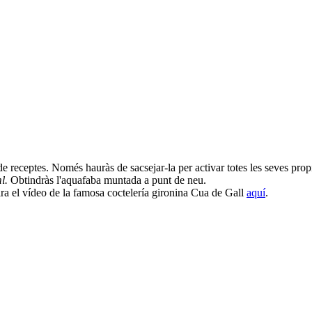
de receptes. Només hauràs de sacsejar-la per activar totes les seves propi
ml.
Obtindràs l'aquafaba muntada a punt de neu.
Mira el vídeo de la famosa coctelería gironina Cua de Gall
aquí
.