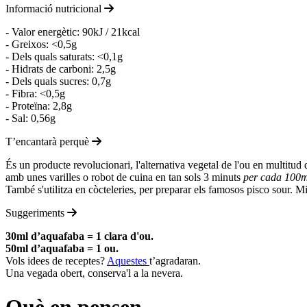
Informació nutricional
- Valor energètic: 90kJ / 21kcal
- Greixos: <0,5g
- Dels quals saturats: <0,1g
- Hidrats de carboni: 2,5g
- Dels quals sucres: 0,7g
- Fibra: <0,5g
- Proteïna: 2,8g
- Sal: 0,56g
T’encantarà perquè
És un producte revolucionari, l'alternativa vegetal de l'ou en multitud 
amb unes varilles o robot de cuina en tan sols 3 minuts
per cada 100
També s'utilitza en còcteleries, per preparar els famosos pisco sour. 
Suggeriments
30ml d’aquafaba = 1 clara d'ou.
50ml d’aquafaba = 1 ou.
Vols idees de receptes?
Aquestes
t’agradaran.
Una vegada obert, conserva'l a la nevera.
Què en pensen