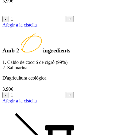
3,90€
-
+
Afegir a la cistella
Amb
2
ingredients
1. Caldo de cocció de cigró (99%)
2. Sal marina
D'agricultura ecològica
3,90€
-
+
Afegir a la cistella