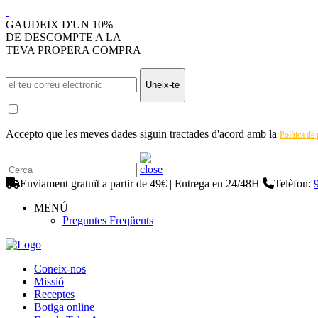
GAUDEIX D'UN 10%
DE DESCOMPTE A LA
TEVA PROPERA COMPRA
Uneix-te
Accepto que les meves dades siguin tractades d'acord amb la
Política de
Enviament gratuït a partir de 49€ | Entrega en 24/48H
Telèfon:
MENÚ
Preguntes Freqüents
Coneix-nos
Missió
Receptes
Botiga online