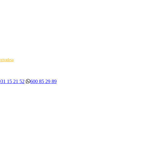
 privadesa
931 15 21 52
600 85 29 89