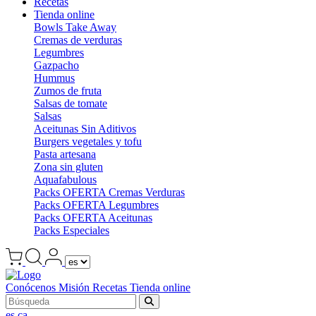
Recetas
Tienda online
Bowls Take Away
Cremas de verduras
Legumbres
Gazpacho
Hummus
Zumos de fruta
Salsas de tomate
Salsas
Aceitunas Sin Aditivos
Burgers vegetales y tofu
Pasta artesana
Zona sin gluten
Aquafabulous
Packs OFERTA Cremas Verduras
Packs OFERTA Legumbres
Packs OFERTA Aceitunas
Packs Especiales
Conócenos
Misión
Recetas
Tienda online
es
ca