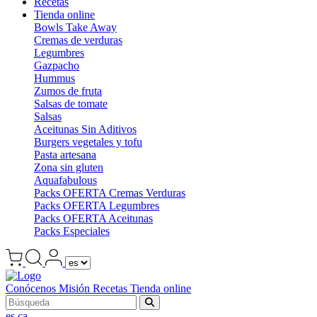
Recetas
Tienda online
Bowls Take Away
Cremas de verduras
Legumbres
Gazpacho
Hummus
Zumos de fruta
Salsas de tomate
Salsas
Aceitunas Sin Aditivos
Burgers vegetales y tofu
Pasta artesana
Zona sin gluten
Aquafabulous
Packs OFERTA Cremas Verduras
Packs OFERTA Legumbres
Packs OFERTA Aceitunas
Packs Especiales
Conócenos
Misión
Recetas
Tienda online
es
ca