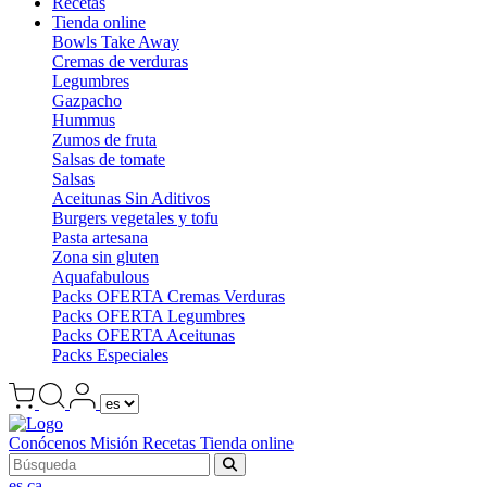
Recetas
Tienda online
Bowls Take Away
Cremas de verduras
Legumbres
Gazpacho
Hummus
Zumos de fruta
Salsas de tomate
Salsas
Aceitunas Sin Aditivos
Burgers vegetales y tofu
Pasta artesana
Zona sin gluten
Aquafabulous
Packs OFERTA Cremas Verduras
Packs OFERTA Legumbres
Packs OFERTA Aceitunas
Packs Especiales
Conócenos
Misión
Recetas
Tienda online
es
ca